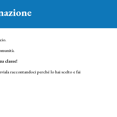
nazione
cio.
comunità.
ua classe!
viala raccontandoci perché lo hai scelto e fai